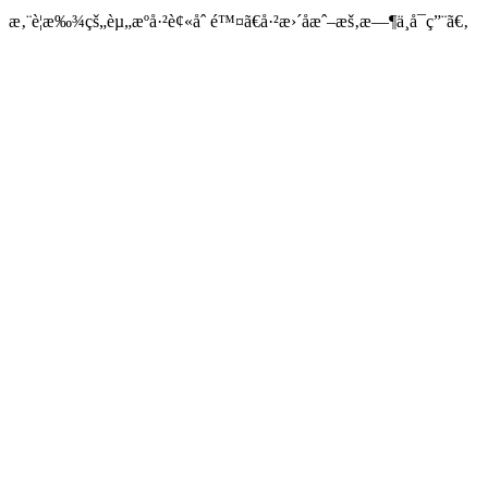
æ‚¨è¦æ‰¾çš„èµ„æºå·²è¢«åˆ é™¤ã€å·²æ›´åæˆ–æš‚æ—¶ä¸å¯ç”¨ã€‚