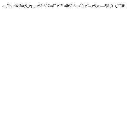
æ‚¨è¦æ‰¾çš„èµ„æºå·²è¢«åˆ é™¤ã€å·²æ›´åæˆ–æš‚æ—¶ä¸å¯ç”¨ã€‚